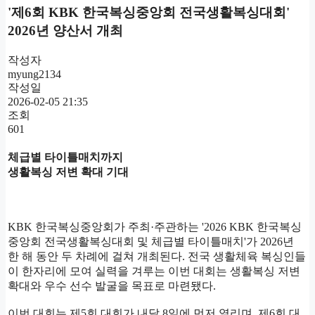
'제6회 KBK 한국복싱중앙회 전국생활복싱대회'
소 됩니다.
2026년 양산서 개최
체급별 경기등록현황
선수 Point 관리
작성자
myung2134
작성일
2026-02-05 21:35
조회
601
체급별 타이틀매치까지
생활복싱 저변 확대 기대
KBK 한국복싱중앙회가 주최·주관하는 '2026 KBK 한국복싱
중앙회 전국생활복싱대회 및 체급별 타이틀매치'가 2026년
한 해 동안 두 차례에 걸쳐 개최된다. 전국 생활체육 복싱인들
이 한자리에 모여 실력을 겨루는 이번 대회는 생활복싱 저변
확대와 우수 선수 발굴을 목표로 마련됐다.
이번 대회는 제5회 대회가 내달 8일에 먼저 열리며, 제6회 대