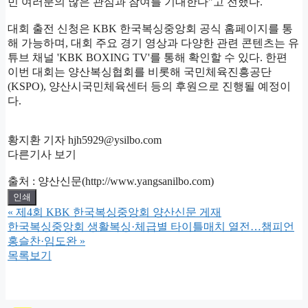
민 여러분의 많은 관심과 참여를 기대한다"고 전했다.
대회 출전 신청은 KBK 한국복싱중앙회 공식 홈페이지를 통
해 가능하며, 대회 주요 경기 영상과 다양한 관련 콘텐츠는 유
튜브 채널 'KBK BOXING TV'를 통해 확인할 수 있다. 한편
이번 대회는 양산복싱협회를 비롯해 국민체육진흥공단
(KSPO), 양산시국민체육센터 등의 후원으로 진행될 예정이
다.
황지환 기자 hjh5929@ysilbo.com
다른기사 보기
출처 : 양산신문(http://www.yangsanilbo.com)
인쇄
«
제4회 KBK 한국복싱중앙회 양산신문 게재
한국복싱중앙회 생활복싱·체급별 타이틀매치 열전…챔피언
홍슬찬·임도완
»
목록보기