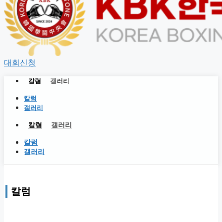
대회신청
공지사항
칼럼
갤러리
협회소개
인사말
칼럼
조직도
갤러리
오시는 길
칼럼
갤러리
칼럼
체육관등록신청
갤러리
공인체육관
라이센스신청
라이센스 신청확인
칼럼
대회참가신청(★라인센스가 없으시면 발급신청후 등록해주
세요) 라이센스 미소지시 계체량을 할수없으며 대진은 자동취