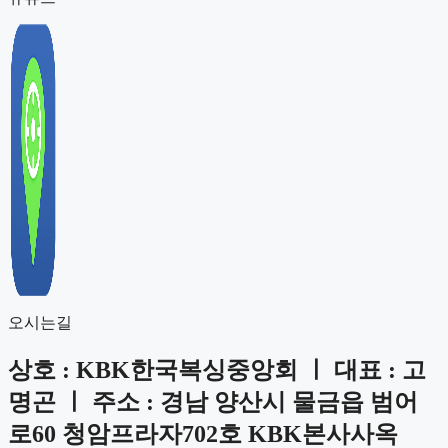
오시는길
상호 : KBK한국복싱중앙회 ㅣ
대표 : 고
명곤 ㅣ 주소 : 경남 양산시 물금읍 범어
로60 청암프라자702호 KBK본사사옥