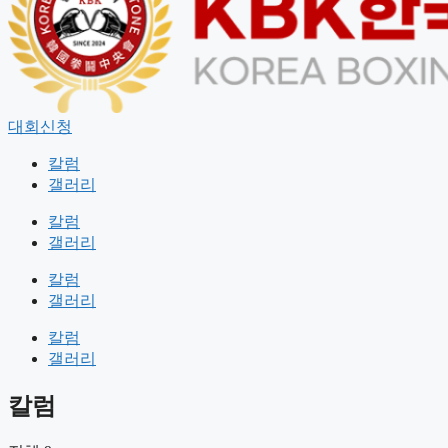
대회신청
공지사항
칼럼
협회소개
갤러리
인사말
조직도
칼럼
오시는 길
갤러리
칼럼
체육관등록신청
갤러리
공인체육관
칼럼
라이센스신청
갤러리
라이센스 신청확인
칼럼
대회참가신청(★라인센스가 없으시면 발급신청후 등록해주
세요) 라이센스 미소지시 계체량을 할수없으며 대진은 자동취