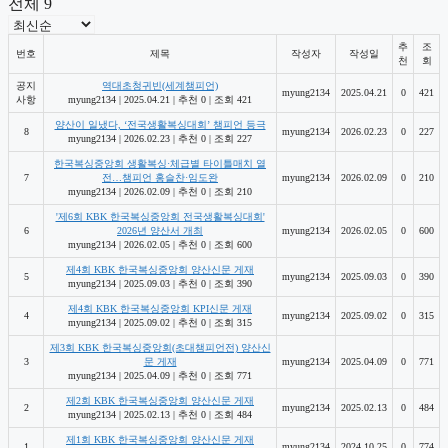
전체 9
소 됩니다.
추
조
번호
제목
작성자
작성일
체급별 경기등록현황
천
회
선수 Point 관리
공지
역대초청귀빈(세계챔피언)
myung2134
2025.04.21
0
421
사항
myung2134
|
2025.04.21
|
추천 0
|
조회 421
양산이 일냈다, ‘전국생활복싱대회’ 챔피언 등극
8
myung2134
2026.02.23
0
227
myung2134
|
2026.02.23
|
추천 0
|
조회 227
한국복싱중앙회 생활복싱·체급별 타이틀매치 열
7
전…챔피언 홍슬찬·임도완
myung2134
2026.02.09
0
210
myung2134
|
2026.02.09
|
추천 0
|
조회 210
'제6회 KBK 한국복싱중앙회 전국생활복싱대회'
6
2026년 양산서 개최
myung2134
2026.02.05
0
600
myung2134
|
2026.02.05
|
추천 0
|
조회 600
제4회 KBK 한국복싱중앙회 양산신문 게재
5
myung2134
2025.09.03
0
390
myung2134
|
2025.09.03
|
추천 0
|
조회 390
제4회 KBK 한국복싱중앙회 KPI신문 게재
4
myung2134
2025.09.02
0
315
myung2134
|
2025.09.02
|
추천 0
|
조회 315
제3회 KBK 한국복싱중앙회(초대챔피언전) 양산신
3
문 게재
myung2134
2025.04.09
0
771
myung2134
|
2025.04.09
|
추천 0
|
조회 771
제2회 KBK 한국복싱중앙회 양산신문 게재
2
myung2134
2025.02.13
0
484
myung2134
|
2025.02.13
|
추천 0
|
조회 484
제1회 KBK 한국복싱중앙회 양산신문 게재
1
myung2134
2024.10.25
0
774